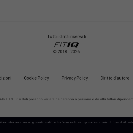
Tutti i diritti riservati
© 2018 - 2026
izioni
Cookie Policy
Privacy Policy
Diritto d'autore
TO. I risultati possono variare da persona a persona e da altri fattori dipendenti
 più e controllare come vengono utilizzati i cookie facendo clic su Impostazioni cookie. Utilizzando il nostro