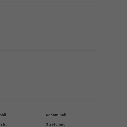
oidi
Addominali
sfit
Stretching