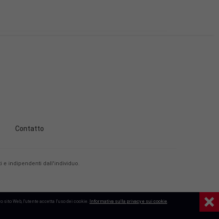
Contatto
 e indipendenti dall'individuo.
 sito Web, l'utente accetta l'uso dei cookie.
Informativa sulla privacy e sui cookie
.