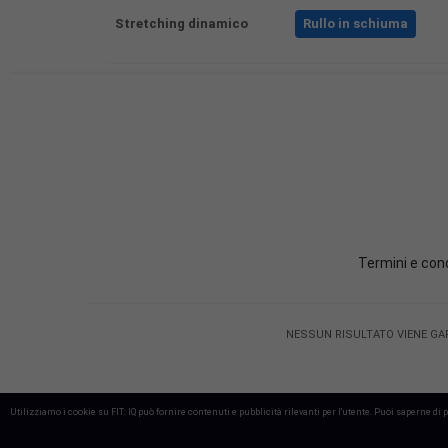
Stretching dinamico
Rullo in schiuma
Termini e cond
NESSUN RISULTATO VIENE GARANTI
Utilizziamo i cookie su FIT: IQ può fornire contenuti e pubblicità rilevanti per l'utente. Puoi saperne di