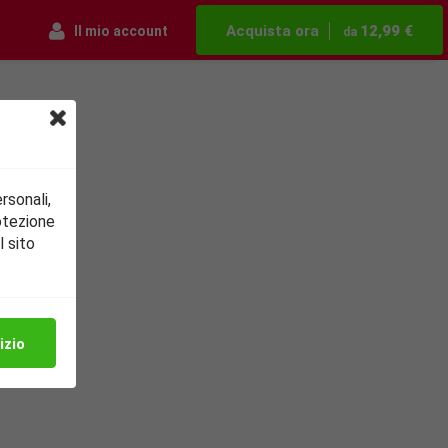
Acquista ora
12,99 €
Il mio account
da
rsonali,
otezione
l sito
to
ti
izio