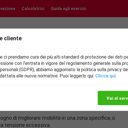
ivazione
Calcolatrici
Guida agli esercizi
e cliente
 ci prendiamo cura dei più alti standard di protezione dei dati pe
giarsi. Questo automassaggio mira a rilassare i muscoli
ssione con l'entrata in vigore del regolamento generale sulla pr
 personali (GDPR), abbiamo aggiornato la politica sulla privacy de
enamento, i muscoli sono pesantemente stressati, con un
dattata alle nuove normative. Puoi leggerlo qui:
Clicca qui
.
o di metaboliti.
ossono avere dolori, oltre che un calo di mobilità. Ques
 degli esercizi o anche portare a degenerazione dei tessu
Vai al serv
ogno di migliorare mobilità in una zona specifica, o
la tensione eccessiva.