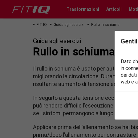
Trasformazioni
Articoli
Mot
FIT IQ
Guida agli esercizi
Rullo in schiuma
Guida agli esercizi
Gentil
Rullo in schiuma
Dato che
Il rullo in schiuma è usato per automassag
in conne
dei dati
migliorando la circolazione. Durante l’all
web e a
risultante aumento di tensione ed accumul
In seguito a questa tensione eccessiva si p
può rendere difficile l’esecuzione corretta
se i sintomi permangono a lungo.
Applicare prima dell’allenamento se hai bis
prima/dopo l’allenamento per contrastare 