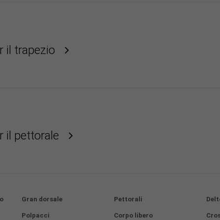
 il trapezio
 il pettorale
eo
Gran dorsale
Pettorali
Delt
Polpacci
Corpo libero
Cros