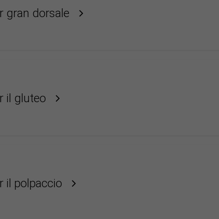
r gran dorsale
 il gluteo
 il polpaccio