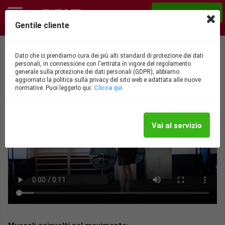
Acquista ora
Gentile cliente
Nutrizionista e personal trainer ONLINE!
Rematore con presa prona
Dato che ci prendiamo cura dei più alti standard di protezione dei dati
personali, in connessione con l'entrata in vigore del regolamento
generale sulla protezione dei dati personali (GDPR), abbiamo
aggiornato la politica sulla privacy del sito web e adattata alle nuove
normative. Puoi leggerlo qui:
Clicca qui
.
Vai al servizio