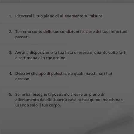
1.
Riceverai il tuo piano di allenamento su misura.
2.
Terremo conto delle tue condizioni fisiche e dei tuoi infortuni
passati.
3.
Avrai a disposizione la tua lista di esercizi, quante volte farli
a settimana e in che ordine.
4.
Descrivi che tipo di palestra e a quali macchinari hai
accesso.
5.
Se ne hai bisogno ti possiamo creare un piano di
allenamento da effettuare a casa, senza quindi macchinari,
usando solo il tuo corpo.