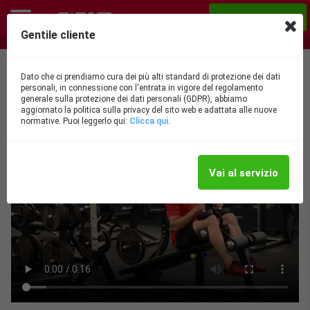
Acquista ora
Gentile cliente
Nutrizionista e personal trainer ONLINE!
Spinte su panca a inclinazione negativa
Dato che ci prendiamo cura dei più alti standard di protezione dei dati
personali, in connessione con l'entrata in vigore del regolamento
con manubri
generale sulla protezione dei dati personali (GDPR), abbiamo
aggiornato la politica sulla privacy del sito web e adattata alle nuove
normative. Puoi leggerlo qui:
Clicca qui
.
Vai al servizio