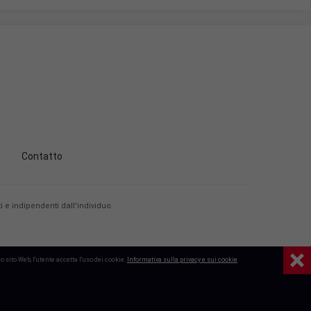
Contatto
 e indipendenti dall'individuo.
 sito Web, l'utente accetta l'uso dei cookie.
Informativa sulla privacy e sui cookie
.