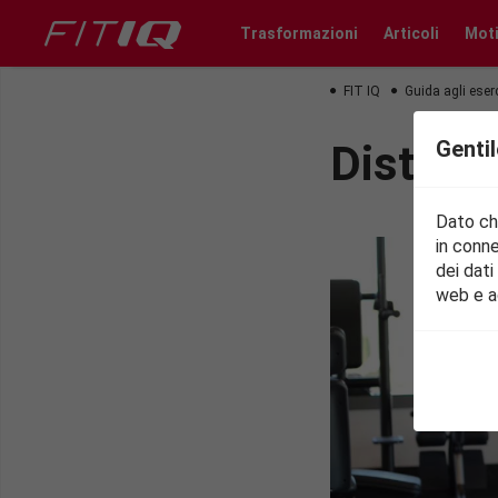
Trasformazioni
Articoli
Mot
FIT IQ
Guida agli eser
Gentil
Distens
Dato che
in conne
dei dati
web e a