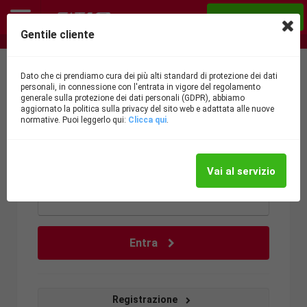
Acquista ora
Gentile cliente
Nutrizionista e personal trainer ONLINE!
Dato che ci prendiamo cura dei più alti standard di protezione dei dati
personali, in connessione con l'entrata in vigore del regolamento
Accedi
generale sulla protezione dei dati personali (GDPR), abbiamo
aggiornato la politica sulla privacy del sito web e adattata alle nuove
normative. Puoi leggerlo qui:
Clicca qui
.
Email:
Vai al servizio
Password:
Entra
Registrazione